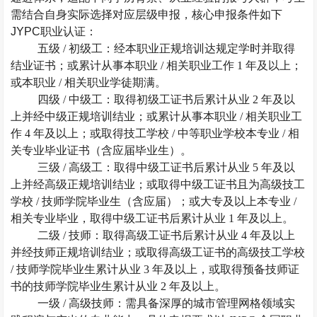
需结合自身实际选择对应层级申报，核心申报条件如下
JYPC职业认证：
五级
/ 初级工
：经本职业正规培训达规定学时并取得
结业证书；或累计从事本职业
/ 相关职业工作 1 年及以上；
或本职业 / 相关职业学徒期满
。
四级
/ 中级工
：取得初级工证书后累计从业
2 年及以
上并经中级正规培训结业；或累计从事本职业 / 相关职业工
作 4 年及以上；或取得技工学校 / 中等职业学校本专业 / 相
关专业毕业证书（含应届毕业生）
。
三级
/ 高级工
：取得中级工证书后累计从业
5 年及以
上并经高级正规培训结业；或取得中级工证书且为高级技工
学校 / 技师学院毕业生（含应届）；或大专及以上本专业 /
相关专业毕业，取得中级工证书后累计从业 1 年及以上
。
二级
/ 技师
：取得高级工证书后累计从业
4 年及以上
并经技师正规培训结业；或取得高级工证书的高级技工学校
/ 技师学院毕业生累计从业 3 年及以上，或取得预备技师证
书的技师学院毕业生累计从业 2 年及以上
。
一级
/ 高级技师
：需具备深厚的城市管理网格领域实