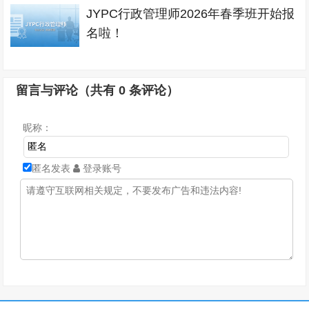
JYPC行政管理师2026年春季班开始报
名啦！
留言与评论（共有
0
条评论）
昵称：
匿名发表
登录账号