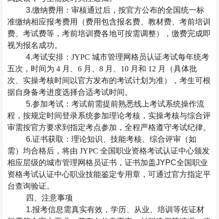
3.缴纳费用：审核通过后，按官方公布的全国统一标
准缴纳相应报考费用（费用包含报名费、教材费、考前培训
费、考试费等，考前培训费各地可按需调整），缴费完成即
视为报名成功。
4.考试安排
：
JYPC 城市管理网格员认证考试每年统考
五次，时间为 4 月、6 月、8 月、10 月和 12 月（具体批
次、实操考核时间以官方发布的考试计划为准），考生可根
据自身备考进度选择合适考试时间
。
5.参加考试：考试前需提前熟悉线上考试系统操作流
程，按规定时间登录系统参加理论考核，实操考核与综合评
审需按官方要求到指定考点参加，全程严格遵守考试纪律。
6.证书获取
：理论知识、技能考核、综合评审（如
需）均合格后，将由
JYPC 全国职业资格考试认证中心颁发
相应层级的城市管理网格员证书，证书加盖
JYPC全国职业
资格考试认证中心职业技能鉴定专用章，可通过官方指定平
台查询验证。
四、注意事项
1.报考信息需真实有效，学历、从业、培训等佐证材