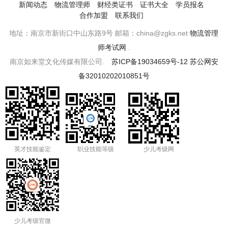
新闻动态
物流管理师
财经类证书
证书大全
学员报名
合作加盟
联系我们
地址：南京市新街口中山东路9号 邮箱：china@zgks.net
物流管理
师考试网
.
南京如来堂文化传媒有限公司.
苏ICP备19034659号-12
苏公网安
备32010202010851号
英才技能鉴定
职业技能等级
少儿考级网
少儿考级官微