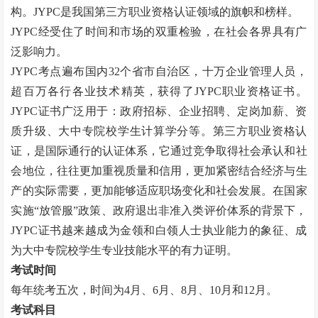
构。
JYPC
是我国第三方职业资格认证领域的旗帜和榜样。
JYPC
经受住了时间和市场的双重检验，在社会各界具有广
泛影响力。
JYPC
考点遍布国内
32
个省市自治区，十万企业管理人员，
超百万各行各业技术精英，获得了
JYPC
职业资格证书。
JYPC
证书广泛用于：政府招标、企业招聘、定岗加薪、资
质升级、大中专院校学生计算学分等。第三方职业资格认
证，是国际通行的认证体系，它通过竞争取得社会承认和社
会地位，往往更加重视质量和信用，更加紧密结合经济与生
产的实际需要，更加能够适应职场变化和社会发展。在国家
实施“放管服”政策、政府退出非准入类评价体系的背景下，
JYPC
证书越来越成为金领和白领人士执业能力的象征、成
为大中专院校学生专业技能水平的有力证明。
考试时间
每年统考五次，时间为
4
月、
6
月、
8
月、
10
月和
12
月。
考试科目