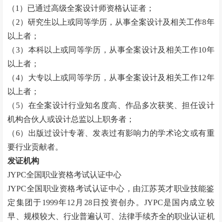
（
1
）已通过高级全案设计师资格认证者；
（
2
）研究生以上或同等学历，从事全案设计及相关工作
8
年
以上者；
（
3
）本科以上或同等学历，从事全案设计及相关工作
10
年
以上者；
（
4
）大专以上或同等学历，从事全案设计及相关工作
12
年
以上者；
（
5
）在全案设计行业知名度高、作品多次获奖、担任设计
机构合伙人或设计总监以上职务者；
（
6
）出版过设计专著、发表过有影响力的学术论文或有重
要行业贡献者。
发证机构
JYPC
全国职业资格考试认证中心
JYPC
全国职业资格考试认证中心，由江苏英才职业技能鉴
定集团于
1999
年
12
月
28
日投资创办。
JYPC
是国内成立较
早、规模较大、行业普遍认可、法律手续齐全的职业认证机