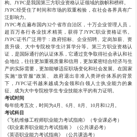
构。
JYPC
是我国第三方职业资格认证领域的旗帜和榜样。
JYPC
经受住了时间和市场的双重检验，在社会各界具有广
泛影响力。
JYPC
考点遍布国内
32
个省市自治区，十万企业管理人员，
超百万各行各业技术精英，获得了
JYPC
职业资格证书。
JYPC
证书广泛用于：政府招标、企业招聘、定岗加薪、资
质升级、大中专院校学生计算学分等。第三方职业资格认
证，是国际通行的认证体系，它通过竞争取得社会承认和社
会地位，往往更加重视质量和信用，更加紧密结合经济与生
产的实际需要，更加能够适应职场变化和社会发展。在国家
实施“放管服”政策、 政府退出非准入类评价体系的背景
下，
JYPC
证书越来越成为金领和白领人士执业能力的象
征、成为大中专院校学生专业技能水平的有力证明。
考试时间
每年统考五次，时间为
4
月、
6
月、
8
月、
10
月和
12
月。
考试科目
《飞机维修工程师职业能力考试指南》（专业课必考）
《职业素养职业能力考试指南 》（公共课必考）
《英语职业能力考试指南》（公共课选考）