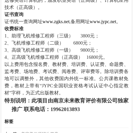
选修英语计算机的，颁发职业英语（正高级）、计算机应用
技术（正高级）。
证书查询
证书统一查询网址
www.zgks.net
,
备用网址
www.jypc.net
。
收费标准
1
、助理飞机维修工程师（三级）
3800
元；
2
、飞机维修工程师（二级）
6800
元；
3
、高级飞机维修工程师（一级）
9800
元；
4
、正高级飞机维修工程师（正高级）
16800
元。
以上费用包含报名费、教材费、培训费、认证费、命题费、
监考费、场地费、考试费、阅卷费、评审费等。除培训费各
地可以调整外，其他收费国内外统一标准。公共课教材免
费，教材上带有“
JYPC
全国职业资格考试认证中心指定教
材”字样，为正式出版教材。
特别说明：此项目由南京未来教育评价有限公司独家
推广 联系电话：
19962013893
标签