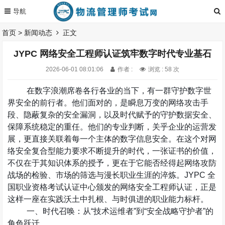
首页
>
新闻动态
正文
JYPC 网络安全工程师认证筑牢数字时代专业基石
2026-06-01 08:01:06
作者 :
浏览 : 58 次
在数字浪潮席卷各行各业的当下，有一群守护数字世
界安全的前行者。他们面对的，是瞬息万变的网络攻击手
段、隐蔽复杂的安全漏洞，以及时代赋予的守护数据安全、
保障系统稳定的重任。他们的专业判断，关乎企业的运营发
展，更直接关联着每一个主体的数字信息安全。在这个对网
络安全复合型能力要求不断提升的时代，一张证书的价值，
不仅在于其知识体系的授予，更在于它能否经得起网络攻防
战场的检验、市场的筛选与漫长职业生涯的淬炼。
JYPC
全
国职业资格考试认证中心颁发的网络安全工程师认证，正是
这样一座在实践沃土中扎根、与时俱进的职业能力标杆。
一、时代召唤：从
“
技术运维者
”
到
“
安全战略守护者
”
的
角色跃迁