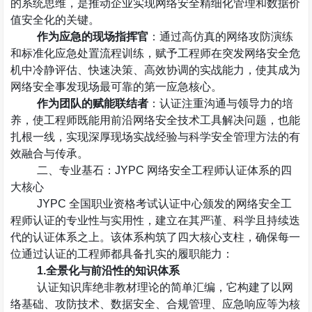
的系统思维，是推动企业实现网络安全精细化管理和数据价
值安全化的关键。
作为应急的现场指挥官
：通过高仿真的网络攻防演练
和标准化应急处置流程训练，赋予工程师在突发网络安全危
机中冷静评估、快速决策、高效协调的实战能力，使其成为
网络安全事发现场最可靠的第一应急核心。
作为团队的赋能联结者
：认证注重沟通与领导力的培
养，使工程师既能用前沿网络安全技术工具解决问题，也能
扎根一线，实现深厚现场实战经验与科学安全管理方法的有
效融合与传承。
二、专业基石：
JYPC
网络安全工程师认证体系的四
大核心
JYPC
全国职业资格考试认证中心颁发的网络安全工
程师认证的专业性与实用性，建立在其严谨、科学且持续迭
代的认证体系之上。该体系构筑了四大核心支柱，确保每一
位通过认证的工程师都具备扎实的履职能力：
1.
全景化与前沿性的知识体系
认证知识库绝非教材理论的简单汇编，它构建了以网
络基础、攻防技术、数据安全、合规管理、应急响应等为核