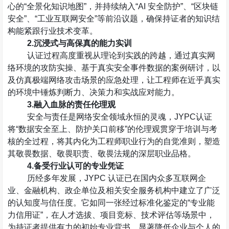
心的
“
全景化知识地图
”
，并持续纳入
“AI
安全防护
”
、
“
区块链
安全
”
、
“
工业互联网安全
”
等前沿议题，确保持证者的知识结
构能紧跟行业技术变革。
2.
沉浸式与高保真的能力实训
认证过程高度重视从理论到实践的跨越，通过真实网
络环境的攻防实操、基于真实安全事件数据的案例研讨，以
及仿真极端网络攻击场景的应急处理，让工程师在近乎真实
的环境中锤炼判断力、决策力和实战应对能力。
3.
融入血脉的责任伦理观
安全与责任是网络安全领域永恒的灵魂，
JYPC
认证
将
“
数据安全至上、防护关口前移
”
的伦理观贯穿于培训与考
核的全过程，将其内化为工程师职业行为的自觉准则，塑造
其敬畏数据、敬畏职责、敬畏法规的深层职业品格。
4.
备受行业认可的专业凭证
历经多年发展，
JYPC
认证已在国内众多互联网企
业、金融机构、政企单位及相关安全服务机构中建立了广泛
的认知度与信任度。它如同一张经过标准化鉴定的
“
专业能
力信用证
”
，在人才选拔、项目竞标、技术评估等场景中，
为持证者提供有力的初始专业背书，显著降低企业与个人的