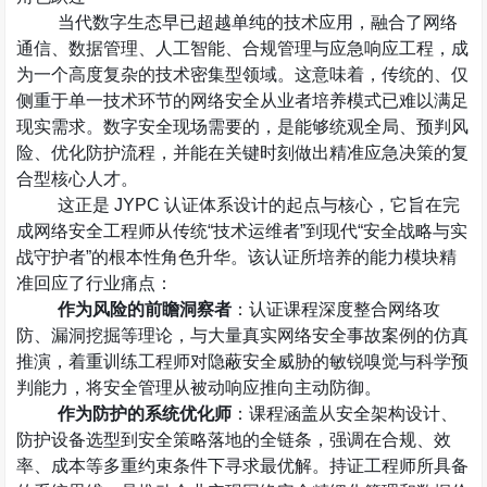
当代数字生态早已超越单纯的技术应用，融合了网络
通信、数据管理、人工智能、合规管理与应急响应工程，成
为一个高度复杂的技术密集型领域。这意味着，传统的、仅
侧重于单一技术环节的网络安全从业者培养模式已难以满足
现实需求。数字安全现场需要的，是能够统观全局、预判风
险、优化防护流程，并能在关键时刻做出精准应急决策的复
合型核心人才。
这正是
JYPC
认证体系设计的起点与核心，它旨在完
成网络安全工程师从传统
“
技术运维者
”
到现代
“
安全战略与实
战守护者
”
的根本性角色升华。该认证所培养的能力模块精
准回应了行业痛点：
作为风险的前瞻洞察者
：认证课程深度整合网络攻
防、漏洞挖掘等理论，与大量真实网络安全事故案例的仿真
推演，着重训练工程师对隐蔽安全威胁的敏锐嗅觉与科学预
判能力，将安全管理从被动响应推向主动防御。
作为防护的系统优化师
：课程涵盖从安全架构设计、
防护设备选型到安全策略落地的全链条，强调在合规、效
率、成本等多重约束条件下寻求最优解。持证工程师所具备