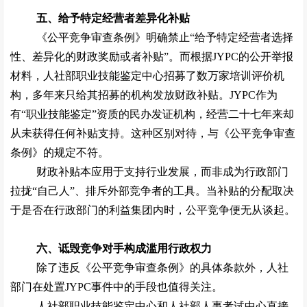
五、给予特定经营者差异化补贴
《公平竞争审查条例》明确禁止
“给予特定经营者选择
性、差异化的财政奖励或者补贴”。
而
根据
JYPC的公开举报
材料，人社部职业技能鉴定中心招募了数万家培训评价机
构，多年来只给其招募的机构发放财政补贴。JYPC作为
有“职业技能鉴定”资质的民办发证机构，经营二十七年来
却
从未获得任何补贴支持。这种区别对待，与《公平竞争审查
条例》的规定不符。
财政补贴本应用于支持行业发展，而非成为行政部门
拉拢
“自己人”、排斥外部竞争者的工具。当补贴的分配取决
于是否在行政部门的
利益集团
内时，公平竞争便无从谈起。
六、诋毁竞争对手构成滥用行政权力
除了违反《公平竞争审查条例》的具体条款外，
人社
部门
在处置
JYPC事件中的手段也值得关注。
人社部职业技能鉴定中心
和人社部人事考试中心
直接