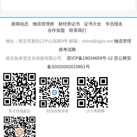
新闻动态
物流管理师
财经类证书
证书大全
学员报名
合作加盟
联系我们
地址：南京市新街口中山东路9号 邮箱：china@zgks.net
物流管理
师考试网
.
南京如来堂文化传媒有限公司.
苏ICP备19034659号-12
苏公网安
备32010202010851号
英才技能鉴定
职业技能等级
少儿考级网