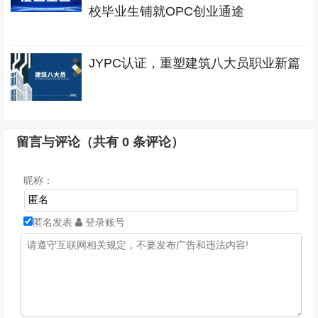
校毕业生铺就OPC创业通途
JYPC认证，重塑建筑八大员职业新篇
留言与评论（共有
0
条评论）
昵称：
匿名发表
登录账号