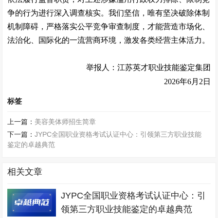
争的行为进行深入调查核实。我们坚信，唯有坚决破除体制
机制障碍，严格落实公平竞争审查制度，才能营造市场化、
法治化、国际化的一流营商环境，激发各类经营主体活力。
举报人：江苏英才职业技能鉴定集团
2026年
6
月
2
日
标签
上一篇：
美容美体师招生简章
下一篇：
JYPC全国职业资格考试认证中心：引领第三方职业技能
鉴定的卓越典范
相关文章
JYPC全国职业资格考试认证中心：引
领第三方职业技能鉴定的卓越典范