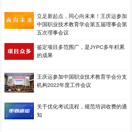
立足新起点，同心向未来！王庆运参加
中国职业技术教育学会第五届理事会第
五次理事会议
鉴定项目多范围广，是JYPC多年积累
的成果
王庆运参加中国职业技术教育学会分支
机构2022年度工作会议
关于优化考试流程，规范培训收费的通
知