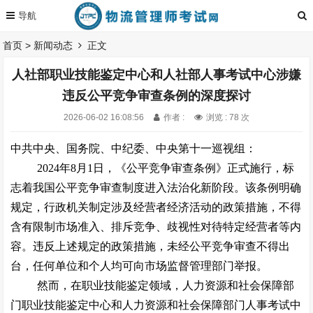
首页
>
新闻动态
正文
人社部职业技能鉴定中心和人社部人事考试中心涉嫌
违反公平竞争审查条例的深度探讨
2026-06-02 16:08:56
作者 :
浏览 : 78 次
中共中央、国务院、中纪委、中央第十一巡视组：
2024年8月1日，《公平竞争审查条例》正式施行，标
志着我国公平竞争审查制度进入法治化新阶段。该条例明确
规定，行政机关制定涉及经营者经济活动的政策措施，不得
含有限制市场准入、排斥竞争、歧视性对待特定经营者等内
容。违反上述规定的政策措施，未经公平竞争审查不得出
台，任何单位和个人均可向市场监督管理部门举报。
然而，在职业技能鉴定领域，
人力资源和社会保障部
门职业技能鉴定中心和人力资源和社会保障部门人事考试中