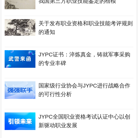
我国第三方职业技能鉴定的楷模
关于发布职业资格和职业技能考评规则
的通知
JYPC证书：淬炼真金，铸就军事采购
的专业丰碑
国家级行业协会与JYPC进行战略合作
的可行性分析
JYPC全国职业资格考试认证中心以创
新驱动职业发展